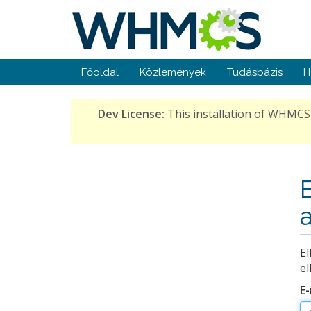
Főoldal
Közlemények
Tudásbázis
H
Dev License:
This installation of WHMCS 
El
el
E-