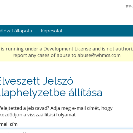
Ko
álózat állapota
Kapcsolat
is running under a Development License and is not authoriz
report any cases of abuse to abuse@whmcs.com
Elveszett Jelszó
alaphelyzetbe állítása
felejtetted a jelszavad? Adja meg e-mail címét, hogy
kezdődjön a visszaállítási folyamat.
mail cím