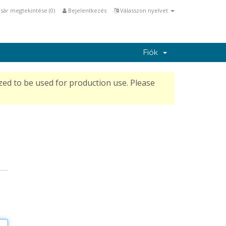
sár megtekintése (
0
)
Bejelentkezés
Válasszon nyelvet
Fiók
ed to be used for production use. Please